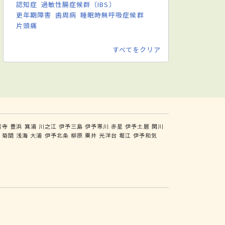
認知症
過敏性腸症候群（IBS）
更年期障害
歯周病
睡眠時無呼吸症候群
片頭痛
すべてをクリア
音寺
豊浜
箕浦
川之江
伊予三島
伊予寒川
赤星
伊予土居
関川
岡
菊間
浅海
大浦
伊予北条
柳原
粟井
光洋台
堀江
伊予和気