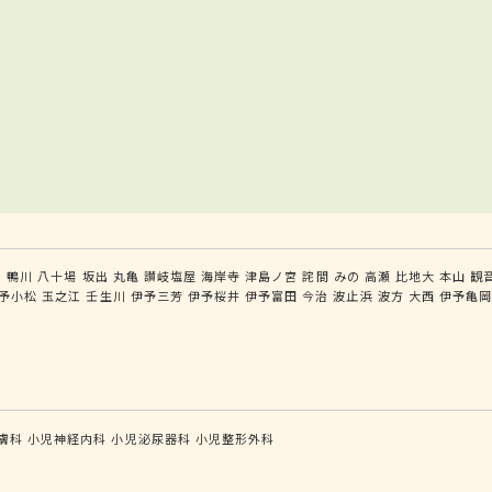
中
鴨川
八十場
坂出
丸亀
讃岐塩屋
海岸寺
津島ノ宮
詫間
みの
高瀬
比地大
本山
観
予小松
玉之江
壬生川
伊予三芳
伊予桜井
伊予富田
今治
波止浜
波方
大西
伊予亀
膚科
小児神経内科
小児泌尿器科
小児整形外科