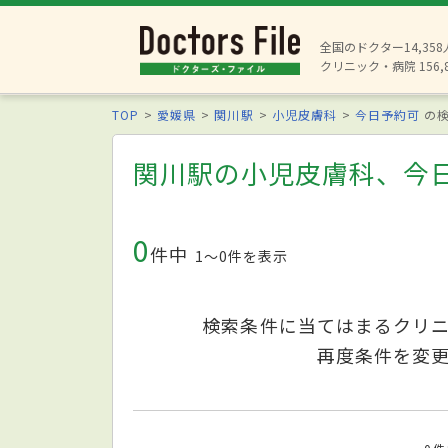
全国のドクター14,35
クリニック・病院 156,
TOP
愛媛県
関川駅
小児皮膚科
今日予約可
の検
関川駅の小児皮膚科、今
0
件中
1〜0件を表示
検索条件に当てはまるクリ
再度条件を変