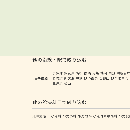
他の沿線・駅で絞り込む
宇多津
多度津
高松
香西
鬼無
端岡
国分
讃岐府
多喜浜
新居浜
中萩
伊予西条
石鎚山
伊予氷見
伊
JR予讃線
三津浜
松山
他の診療科目で絞り込む
小児科
小児外科
小児眼科
小児耳鼻咽喉科
小児皮
小児科系