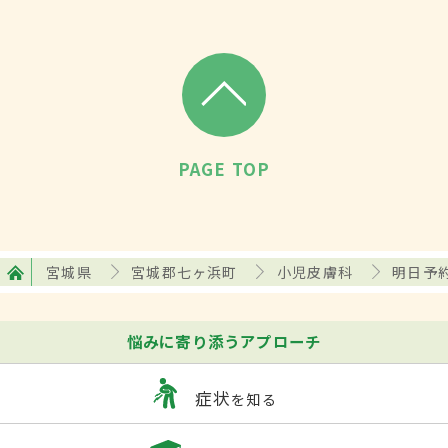
PAGE TOP
宮城県
宮城郡七ヶ浜町
小児皮膚科
明日予
悩みに寄り添うアプローチ
症状
を知る