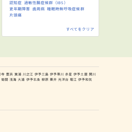
認知症
過敏性腸症候群（IBS）
更年期障害
歯周病
睡眠時無呼吸症候群
片頭痛
すべてをクリア
音寺
豊浜
箕浦
川之江
伊予三島
伊予寒川
赤星
伊予土居
関川
岡
菊間
浅海
大浦
伊予北条
柳原
粟井
光洋台
堀江
伊予和気