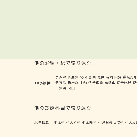
他の沿線・駅で絞り込む
宇多津
多度津
高松
香西
鬼無
端岡
国分
讃岐府
多喜浜
新居浜
中萩
伊予西条
石鎚山
伊予氷見
伊
JR予讃線
三津浜
松山
他の診療科目で絞り込む
小児科
小児外科
小児眼科
小児耳鼻咽喉科
小児皮
小児科系