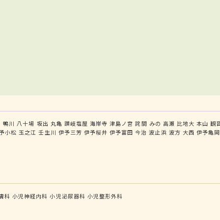
中
鴨川
八十場
坂出
丸亀
讃岐塩屋
海岸寺
津島ノ宮
詫間
みの
高瀬
比地大
本山
観
予小松
玉之江
壬生川
伊予三芳
伊予桜井
伊予富田
今治
波止浜
波方
大西
伊予亀
膚科
小児神経内科
小児泌尿器科
小児整形外科