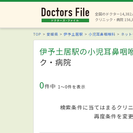
全国のドクター14,38
クリニック・病院 156,
TOP
愛媛県
伊予土居駅
小児耳鼻咽喉科
ネット
伊予土居駅の小児耳鼻咽
ク・病院
0
件中
1〜0件を表示
検索条件に当てはまるクリ
再度条件を変