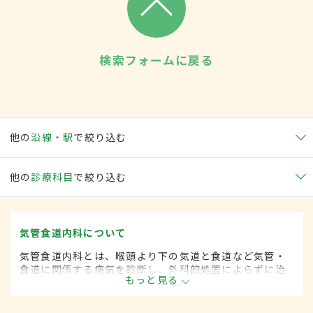
検索フォームに戻る
他の
沿線・駅
で絞り込む
他の
診療科目
で絞り込む
気管食道内科について
気管食道内科とは、喉頭より下の気道と食道など気管・
食道に関係する病気を診断し、外科的処置によらずに治
もっと見る
療する内科の一領域です。平成20年4月の制度改正前
は、気管食道科と呼ばれていました。