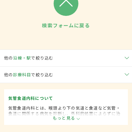
検索フォームに戻る
他の
沿線・駅
で絞り込む
他の
診療科目
で絞り込む
気管食道内科について
気管食道内科とは、喉頭より下の気道と食道など気管・
食道に関係する病気を診断し、外科的処置によらずに治
もっと見る
療する内科の一領域です。平成20年4月の制度改正前
は、気管食道科と呼ばれていました。