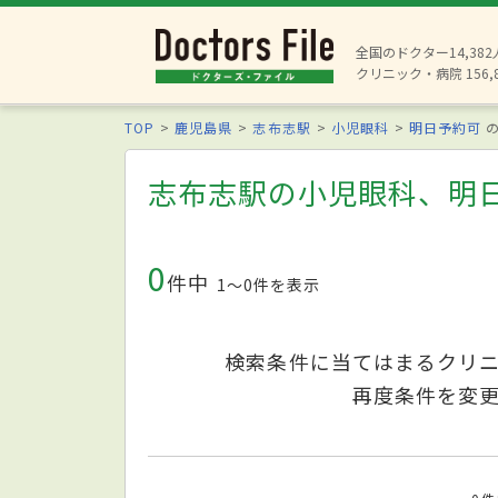
全国のドクター14,38
クリニック・病院 156,
TOP
鹿児島県
志布志駅
小児眼科
明日予約可
の
志布志駅の小児眼科、明
0
件中
1〜0件を表示
検索条件に当てはまるクリ
再度条件を変