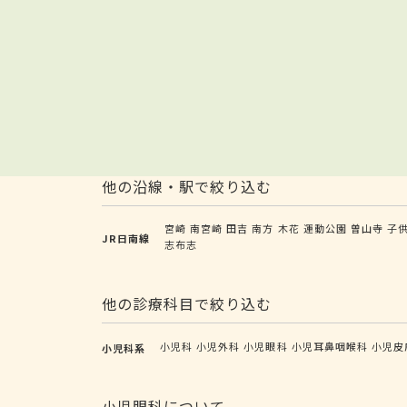
他の沿線・駅で絞り込む
宮崎
南宮崎
田吉
南方
木花
運動公園
曽山寺
子
JR日南線
志布志
他の診療科目で絞り込む
小児科
小児外科
小児眼科
小児耳鼻咽喉科
小児皮
小児科系
小児眼科について