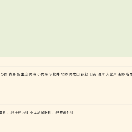
供の国
青島
折生迫
内海
小内海
伊比井
北郷
内之田
飫肥
日南
油津
大堂津
南郷
谷
膚科
小児神経内科
小児泌尿器科
小児整形外科