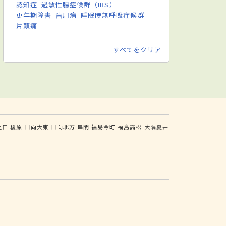
認知症
過敏性腸症候群（IBS）
更年期障害
歯周病
睡眠時無呼吸症候群
片頭痛
すべてをクリア
之口
榎原
日向大束
日向北方
串間
福島今町
福島高松
大隅夏井