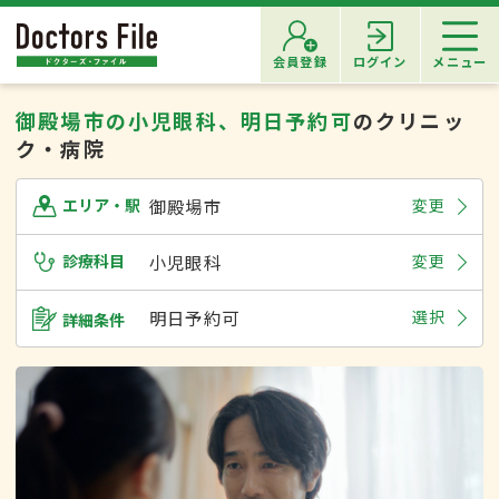
会員登録
ログイン
メニュー
御殿場市の小児眼科、明日予約可
のクリニッ
ク・病院
御殿場市
変更
エリア・駅
診療科目
小児眼科
変更
明日予約可
選択
詳細条件