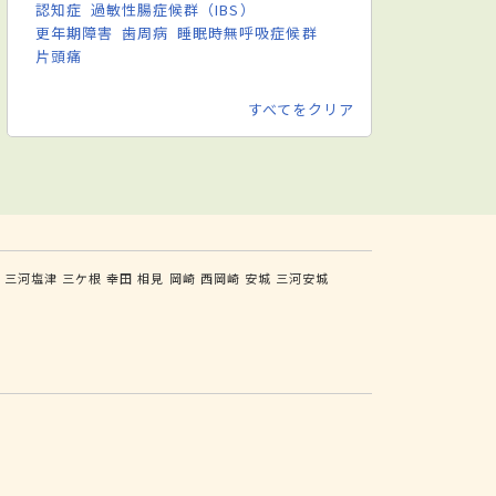
認知症
過敏性腸症候群（IBS）
更年期障害
歯周病
睡眠時無呼吸症候群
片頭痛
すべてをクリア
三河塩津
三ケ根
幸田
相見
岡崎
西岡崎
安城
三河安城