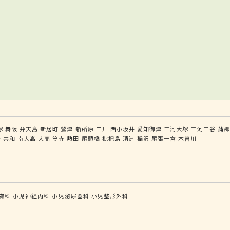
塚
舞阪
弁天島
新居町
鷲津
新所原
二川
西小坂井
愛知御津
三河大塚
三河三谷
蒲郡
府
共和
南大高
大高
笠寺
熱田
尾頭橋
枇杷島
清洲
稲沢
尾張一宮
木曽川
膚科
小児神経内科
小児泌尿器科
小児整形外科