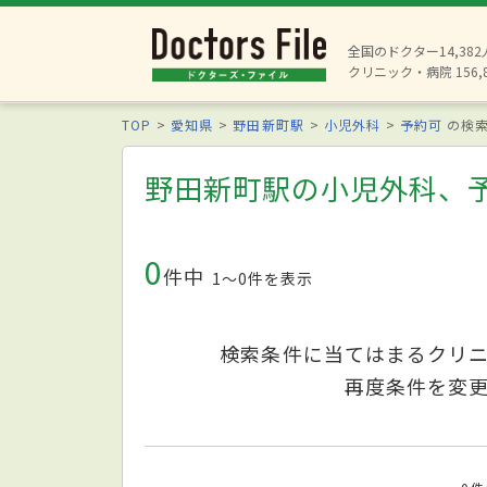
全国のドクター14,38
クリニック・病院 156,
TOP
愛知県
野田新町駅
小児外科
予約可
の検
野田新町駅の小児外科、
0
件中
1〜0件を表示
検索条件に当てはまるクリ
再度条件を変