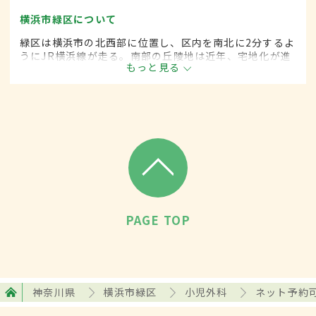
横浜市緑区について
緑区は横浜市の北西部に位置し、区内を南北に2分するよ
うにJR横浜線が走る。南部の丘陵地は近年、宅地化が進
もっと見る
むなか新興住宅地も多く、18万人、7万4000世帯が暮ら
す。開発が進みつつも緑の多い暮らしやすい地域だ。
PAGE TOP
神奈川県
横浜市緑区
小児外科
ネット予約