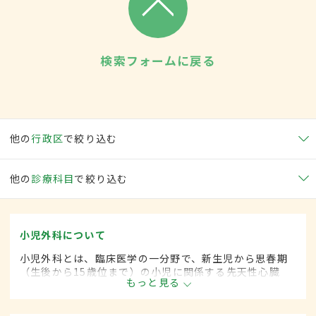
検索フォームに戻る
他の
行政区
で絞り込む
他の
診療科目
で絞り込む
小児外科について
小児外科とは、臨床医学の一分野で、新生児から思春期
（生後から15歳位まで）の小児に関係する先天性心臓
もっと見る
病・各種奇形などに対して、手術的な方法によって治療
します。