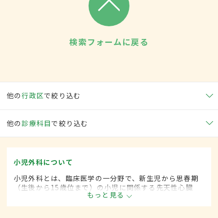
検索フォームに戻る
他の
行政区
で絞り込む
他の
診療科目
で絞り込む
小児外科について
小児外科とは、臨床医学の一分野で、新生児から思春期
（生後から15歳位まで）の小児に関係する先天性心臓
もっと見る
病・各種奇形などに対して、手術的な方法によって治療
します。