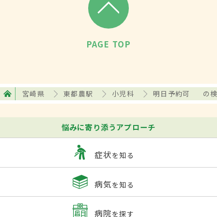
PAGE TOP
宮崎県
東都農駅
小児科
明日予約可
の
悩みに寄り添うアプローチ
症状
を知る
病気
を知る
病院
を探す