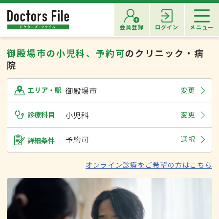
会員登録
ログイン
メニュー
御殿場市の小児科、予約可
のクリニック・病
院
御殿場市
変更
エリア・駅
診療科目
小児科
変更
予約可
選択
詳細条件
オンライン診療をご希望の方はこちら