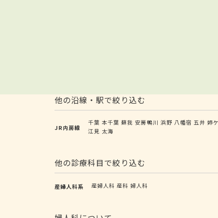
他の沿線・駅で絞り込む
千葉
本千葉
蘇我
安房鴨川
浜野
八幡宿
五井
姉
JR内房線
江見
太海
他の診療科目で絞り込む
産婦人科
産科
婦人科
産婦人科系
婦人科について