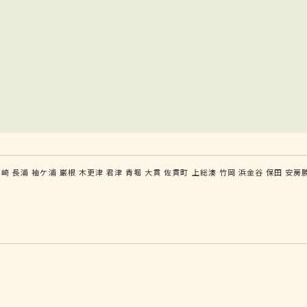
ケ崎
長浦
袖ケ浦
巌根
木更津
君津
青堀
大貫
佐貫町
上総湊
竹岡
浜金谷
保田
安房