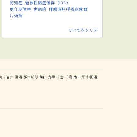
認知症
過敏性腸症候群（IBS）
更年期障害
歯周病
睡眠時無呼吸症候群
片頭痛
すべてをクリア
勝山
岩井
富浦
那古船形
館山
九重
千倉
千歳
南三原
和田浦