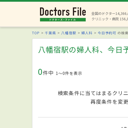
全国のドクター14,36
クリニック・病院 156,
TOP
千葉県
八幡宿駅
婦人科
今日予約可
の検
八幡宿駅の婦人科、今日
0
件中
1〜0件を表示
検索条件に当てはまるクリ
再度条件を変