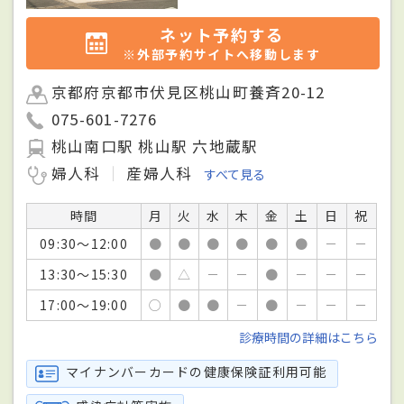
ネット予約する
※外部予約サイトへ移動します
京都府京都市伏見区桃山町養斉20-12
075-601-7276
桃山南口駅 桃山駅 六地蔵駅
婦人科
産婦人科
すべて見る
時間
月
火
水
木
金
土
日
祝
09:30～12:00
●
●
●
●
●
●
－
－
13:30～15:30
●
△
－
－
●
－
－
－
17:00～19:00
○
●
●
－
●
－
－
－
診療時間の詳細はこちら
マイナンバーカードの健康保険証利用可能