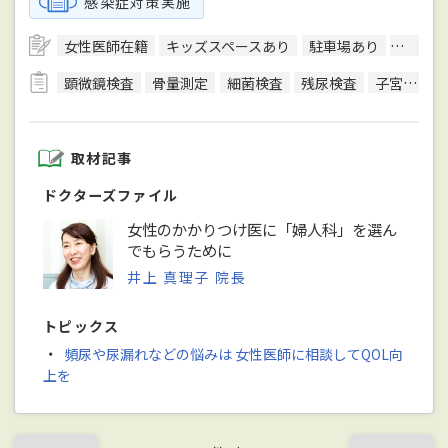
感染症対策実施
女性医師在籍
キッズスペースあり
駐車場あり
駅徒歩
顕微鏡検査
骨量測定
細菌検査
残尿検査
子宮がん検診
取材記事
ドクターズファイル
女性のかかりつけ医に「婦人科」を選ん
でもらうために
井上 真理子 院長
トピックス
・
頻尿や尿漏れなどの悩みは 女性医師に相談してQOL向
上を