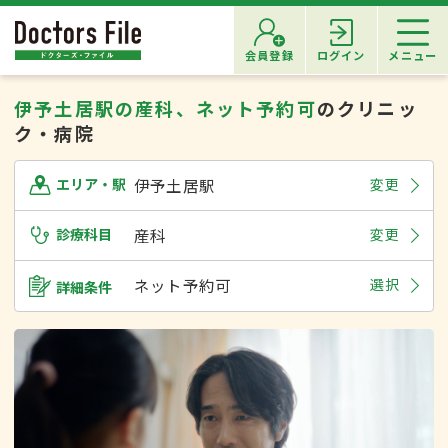
会員登録
ログイン
メニュー
伊予土居駅の産科、ネット予約可
のクリニッ
ク・病院
伊予土居駅
変更
エリア・駅
診療科目
産科
変更
ネット予約可
選択
詳細条件