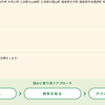
南丹市
木津川市
乙訓郡大山崎町
久世郡久御山町
綴喜郡井手町
綴喜郡宇治田原町
・治療をします。
悩みに寄り添うアプローチ
る
病気を知る
クリ