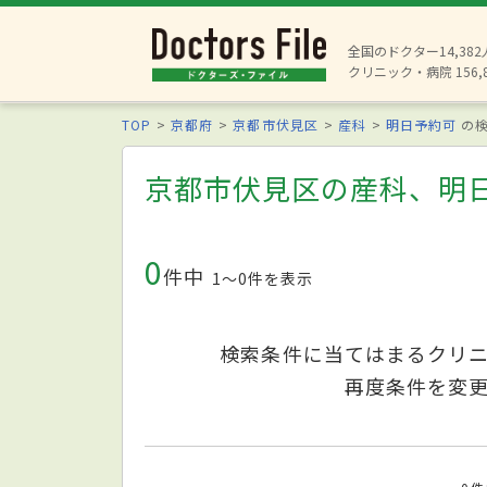
全国のドクター14,38
クリニック・病院 156,
TOP
京都府
京都市伏見区
産科
明日予約可
の検
京都市伏見区の産科、明
0
件中
1〜0件を表示
検索条件に当てはまるクリ
再度条件を変