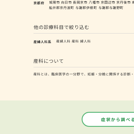
城陽市
向日市
長岡京市
八幡市
京田辺市
京丹後市
京都府
船井郡京丹波町
与謝郡伊根町
与謝郡与謝野町
他の診療科目で絞り込む
産婦人科
産科
婦人科
産婦人科系
産科について
産科とは、臨床医学の一分野で、妊娠・分娩に関係する診断
症状から調べ