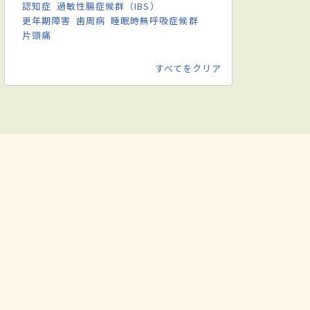
認知症
過敏性腸症候群（IBS）
更年期障害
歯周病
睡眠時無呼吸症候群
片頭痛
すべてをクリア