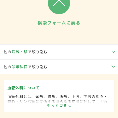
検索フォームに戻る
他の
沿線・駅
で絞り込む
他の
診療科目
で絞り込む
血管外科について
血管外科とは、頚部、胸部、腹部、上肢、下肢の動脈・
静脈・リンパ管に関係するあらゆる疾患に対して、手術
もっと見る
的な方法によって治療する外科の一領域で、血管系をよ
り専門としています。