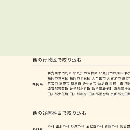
他の行政区で絞り込む
北九州市門司区
北九州市若松区
北九州市戸畑区
北
福岡市城南区
福岡市早良区
大牟田市
久留米市
直方
宮若市
嘉麻市
朝倉市
みやま市
糸島市
那珂川市
糟
福岡県
遠賀郡遠賀町
鞍手郡小竹町
鞍手郡鞍手町
嘉穂郡桂
田川郡大任町
田川郡赤村
田川郡福智町
京都郡苅田
他の診療科目で絞り込む
外科
整形外科
形成外科
消化器外科
胃腸外科
気管
外科系