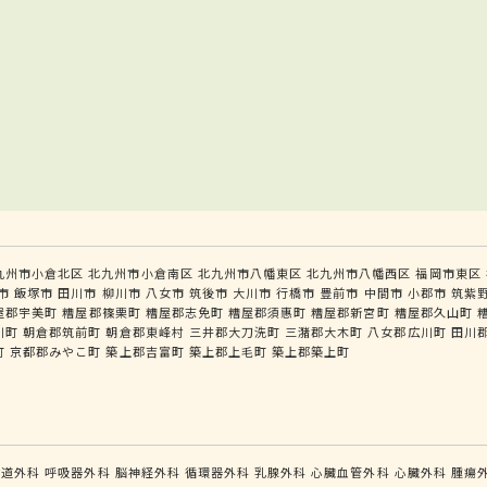
九州市小倉北区
北九州市小倉南区
北九州市八幡東区
北九州市八幡西区
福岡市東区
市
飯塚市
田川市
柳川市
八女市
筑後市
大川市
行橋市
豊前市
中間市
小郡市
筑紫
屋郡宇美町
糟屋郡篠栗町
糟屋郡志免町
糟屋郡須惠町
糟屋郡新宮町
糟屋郡久山町
川町
朝倉郡筑前町
朝倉郡東峰村
三井郡大刀洗町
三潴郡大木町
八女郡広川町
田川
町
京都郡みやこ町
築上郡吉富町
築上郡上毛町
築上郡築上町
食道外科
呼吸器外科
脳神経外科
循環器外科
乳腺外科
心臓血管外科
心臓外科
腫瘍