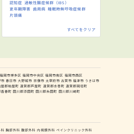
認知症
過敏性腸症候群（IBS）
更年期障害
歯周病
睡眠時無呼吸症候群
片頭痛
すべてをクリア
福岡市博多区
福岡市中央区
福岡市南区
福岡市西区
野市
春日市
大野城市
宗像市
太宰府市
古賀市
福津市
うきは市
糟屋郡粕屋町
遠賀郡芦屋町
遠賀郡水巻町
遠賀郡岡垣町
郡香春町
田川郡添田町
田川郡糸田町
田川郡川崎町
外科
胸部外科
腹部外科
内視鏡外科
ペインクリニック外科