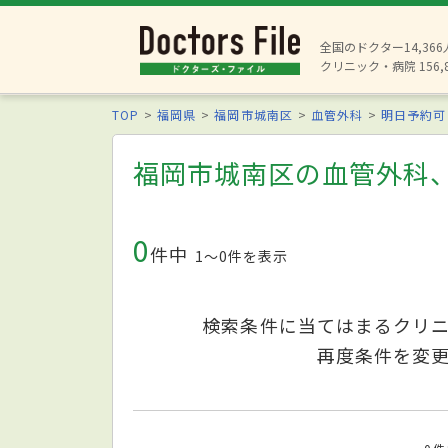
全国のドクター14,36
クリニック・病院 156,
TOP
福岡県
福岡市城南区
血管外科
明日予約可
福岡市城南区の血管外科
0
件中
1〜0件を表示
検索条件に当てはまるクリ
再度条件を変