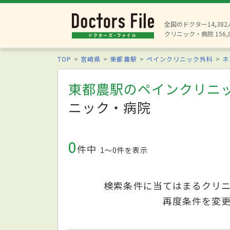
全国のドクター14,38
クリニック・病院 156,
TOP
宮崎県
東都農駅
ペインクリニック外科
ネ
東都農駅のペインクリニ
ニック・病院
0
件中
1〜0件を表示
検索条件に当てはまるクリ
再度条件を変