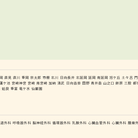
岡
直見
直川
重岡
宗太郎
市棚
北川
日向長井
北延岡
延岡
南延岡
旭ケ丘
土々呂
門
蓮ケ池
宮崎神宮
宮崎
南宮崎
加納
清武
日向沓掛
田野
青井岳
山之口
餅原
三股
都
佐
姶良
重富
竜ケ水
仙巌園
食道外科
呼吸器外科
脳神経外科
循環器外科
乳腺外科
心臓血管外科
心臓外科
腫瘍