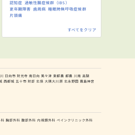
認知症
過敏性腸症候群（IBS）
更年期障害
歯周病
睡眠時無呼吸症候群
片頭痛
すべてをクリア
川
日向市
財光寺
南日向
美々津
東都農
都農
川南
高鍋
城
西都城
五十市
財部
北俣
大隅大川原
北永野田
霧島神宮
外科
胸部外科
腹部外科
内視鏡外科
ペインクリニック外科