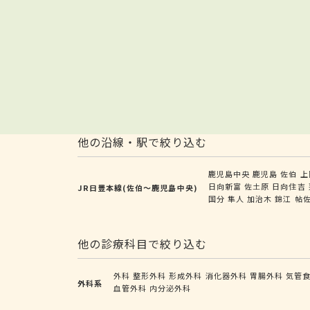
他の沿線・駅で絞り込む
鹿児島中央
鹿児島
佐伯
上
日向新富
佐土原
日向住吉
JR日豊本線(佐伯～鹿児島中央)
国分
隼人
加治木
錦江
帖
他の診療科目で絞り込む
外科
整形外科
形成外科
消化器外科
胃腸外科
気管
外科系
血管外科
内分泌外科