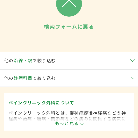
検索フォームに戻る
他の
沿線・駅
で絞り込む
他の
診療科目
で絞り込む
ペインクリニック外科について
ペインクリニック外科とは、帯状疱疹後神経痛などの神
経痛や頭痛・腰痛・関節痛などの痛みに関係する病気に
もっと見る
対して、手術的な方法によって治療する外科の一領域で
す。平成20年4月の制度改正前は、ペインクリニック科
と呼ばれていました。