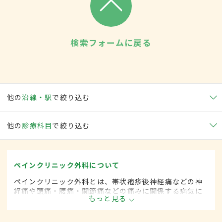
検索フォームに戻る
他の
沿線・駅
で絞り込む
他の
診療科目
で絞り込む
ペインクリニック外科について
ペインクリニック外科とは、帯状疱疹後神経痛などの神
経痛や頭痛・腰痛・関節痛などの痛みに関係する病気に
もっと見る
対して、手術的な方法によって治療する外科の一領域で
す。平成20年4月の制度改正前は、ペインクリニック科
と呼ばれていました。