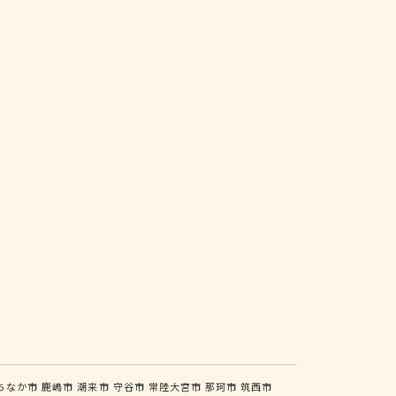
ちなか市
鹿嶋市
潮来市
守谷市
常陸大宮市
那珂市
筑西市