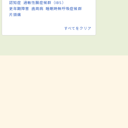
認知症
過敏性腸症候群（IBS）
更年期障害
歯周病
睡眠時無呼吸症候群
片頭痛
すべてをクリア