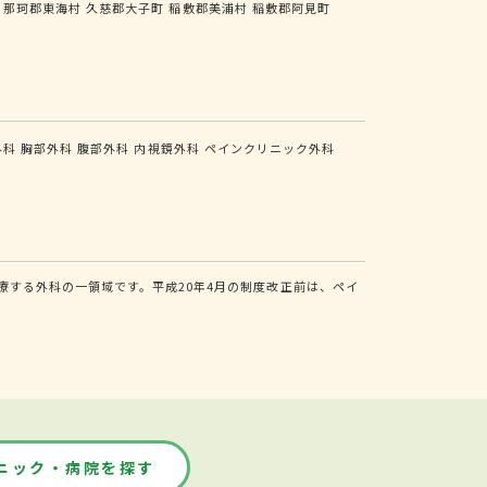
那珂郡東海村
久慈郡大子町
稲敷郡美浦村
稲敷郡阿見町
外科
胸部外科
腹部外科
内視鏡外科
ペインクリニック外科
する外科の一領域です。平成20年4月の制度改正前は、ペイ
ニック・病院を探す