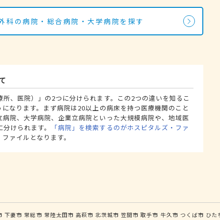
ク外科の病院・総合病院・大学病院を探す
て
療所、医院）」の2つに分けられます。この2つの違いを知るこ
うになります。まず病院は20以上の病床を持つ医療機関のこと
立病院、大学病院、企業立病院といった大規模病院や、地域医
に分けられます。
「病院」を検索するのがホスピタルズ・ファ
・ファイルとなります。
市
下妻市
常総市
常陸太田市
高萩市
北茨城市
笠間市
取手市
牛久市
つくば市
ひた