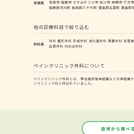
坂東市
稲敷市
かすみがうら市
桜川市
神栖市
行方
茨城県
稲敷郡河内町
結城郡八千代町
猿島郡五霞町
猿島郡
他の診療科目で絞り込む
外科
整形外科
形成外科
消化器外科
胃腸外科
気管
外科系
血管外科
内分泌外科
ペインクリニック外科について
ペインクリニック外科とは、帯状疱疹後神経痛などの神経痛や
ンクリニック科と呼ばれていました。
症状から調べ