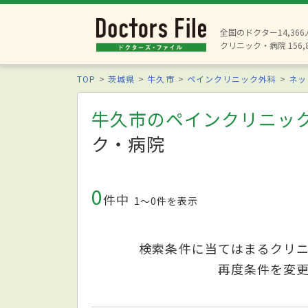
全国のドクター14,36
クリニック・病院 156,
TOP
茨城県
牛久市
ペインクリニック外科
ネッ
牛久市のペインクリニッ
ク・病院
0
件中
1〜0件を表示
検索条件に当てはまるクリ
再度条件を変