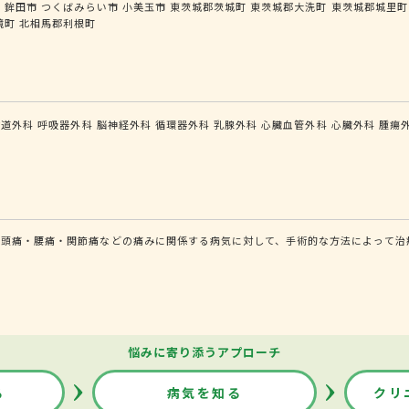
市
鉾田市
つくばみらい市
小美玉市
東茨城郡茨城町
東茨城郡大洗町
東茨城郡城里町
境町
北相馬郡利根町
食道外科
呼吸器外科
脳神経外科
循環器外科
乳腺外科
心臓血管外科
心臓外科
腫瘍
頭痛・腰痛・関節痛などの痛みに関係する病気に対して、手術的な方法によって治療
悩みに寄り添うアプローチ
る
病気を知る
クリ