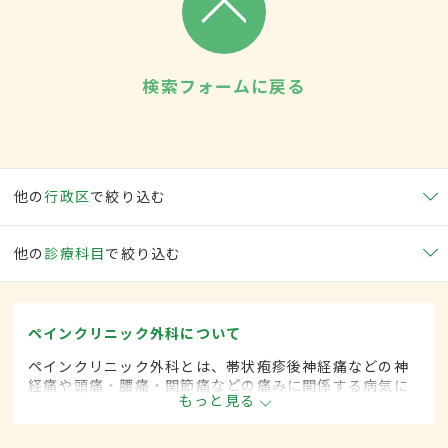
検索フォームに戻る
他の
行政区
で絞り込む
他の
診療科目
で絞り込む
ペインクリニック外科について
ペインクリニック外科とは、帯状疱疹後神経痛などの神
経痛や頭痛・腰痛・関節痛などの痛みに関係する病気に
もっと見る
対して、手術的な方法によって治療する外科の一領域で
す。平成20年4月の制度改正前は、ペインクリニック科
と呼ばれていました。