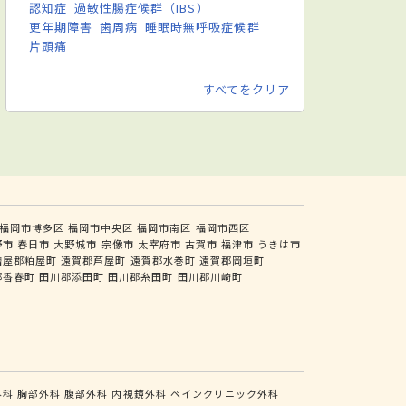
認知症
過敏性腸症候群（IBS）
更年期障害
歯周病
睡眠時無呼吸症候群
片頭痛
すべてをクリア
福岡市博多区
福岡市中央区
福岡市南区
福岡市西区
野市
春日市
大野城市
宗像市
太宰府市
古賀市
福津市
うきは市
糟屋郡粕屋町
遠賀郡芦屋町
遠賀郡水巻町
遠賀郡岡垣町
郡香春町
田川郡添田町
田川郡糸田町
田川郡川崎町
外科
胸部外科
腹部外科
内視鏡外科
ペインクリニック外科