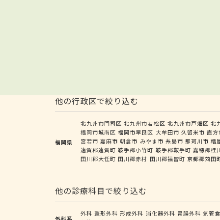
他の行政区で絞り込む
北九州市門司区
北九州市若松区
北九州市戸畑区
北
福岡市城南区
福岡市早良区
大牟田市
久留米市
直方
宮若市
嘉麻市
朝倉市
みやま市
糸島市
那珂川市
糟
福岡県
遠賀郡遠賀町
鞍手郡小竹町
鞍手郡鞍手町
嘉穂郡桂
田川郡大任町
田川郡赤村
田川郡福智町
京都郡苅田
他の診療科目で絞り込む
外科
整形外科
形成外科
消化器外科
胃腸外科
気管
外科系