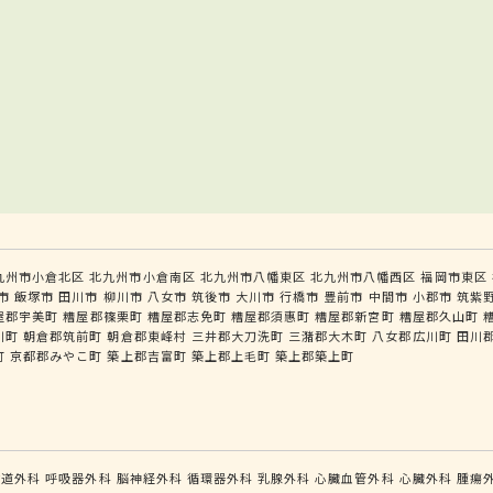
九州市小倉北区
北九州市小倉南区
北九州市八幡東区
北九州市八幡西区
福岡市東区
市
飯塚市
田川市
柳川市
八女市
筑後市
大川市
行橋市
豊前市
中間市
小郡市
筑紫
屋郡宇美町
糟屋郡篠栗町
糟屋郡志免町
糟屋郡須惠町
糟屋郡新宮町
糟屋郡久山町
川町
朝倉郡筑前町
朝倉郡東峰村
三井郡大刀洗町
三潴郡大木町
八女郡広川町
田川
町
京都郡みやこ町
築上郡吉富町
築上郡上毛町
築上郡築上町
食道外科
呼吸器外科
脳神経外科
循環器外科
乳腺外科
心臓血管外科
心臓外科
腫瘍