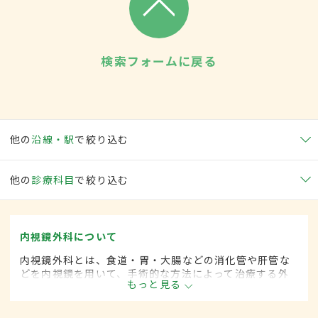
検索フォームに戻る
他の
沿線・駅
で絞り込む
他の
診療科目
で絞り込む
内視鏡外科について
内視鏡外科とは、食道・胃・大腸などの消化管や肝管な
どを内視鏡を用いて、手術的な方法によって治療する外
もっと見る
科の一領域です。胃がん、大腸がん、肺がん、甲状腺が
ん、肝臓がんなどさまざまな領域に広がってきていま
す。