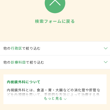
検索フォームに戻る
他の
行政区
で絞り込む
他の
診療科目
で絞り込む
内視鏡外科について
内視鏡外科とは、食道・胃・大腸などの消化管や肝管な
どを内視鏡を用いて、手術的な方法によって治療する外
もっと見る
科の一領域です。胃がん、大腸がん、肺がん、甲状腺が
ん、肝臓がんなどさまざまな領域に広がってきていま
す。