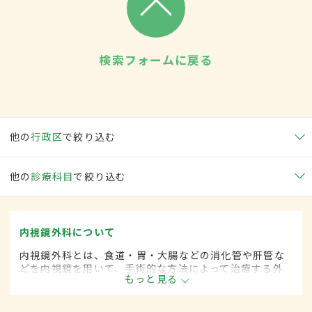
検索フォームに戻る
他の
行政区
で絞り込む
他の
診療科目
で絞り込む
内視鏡外科について
内視鏡外科とは、食道・胃・大腸などの消化管や肝管な
どを内視鏡を用いて、手術的な方法によって治療する外
もっと見る
科の一領域です。胃がん、大腸がん、肺がん、甲状腺が
ん、肝臓がんなどさまざまな領域に広がってきていま
す。