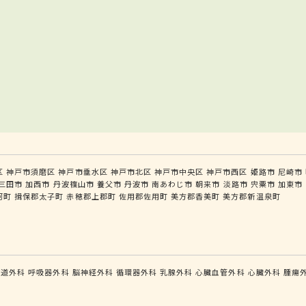
区
神戸市須磨区
神戸市垂水区
神戸市北区
神戸市中央区
神戸市西区
姫路市
尼崎市
三田市
加西市
丹波篠山市
養父市
丹波市
南あわじ市
朝来市
淡路市
宍粟市
加東市
河町
揖保郡太子町
赤穂郡上郡町
佐用郡佐用町
美方郡香美町
美方郡新温泉町
食道外科
呼吸器外科
脳神経外科
循環器外科
乳腺外科
心臓血管外科
心臓外科
腫瘍