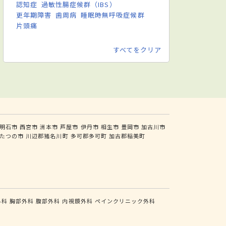
認知症
過敏性腸症候群（IBS）
更年期障害
歯周病
睡眠時無呼吸症候群
片頭痛
すべてをクリア
明石市
西宮市
洲本市
芦屋市
伊丹市
相生市
豊岡市
加古川市
たつの市
川辺郡猪名川町
多可郡多可町
加古郡稲美町
外科
胸部外科
腹部外科
内視鏡外科
ペインクリニック外科