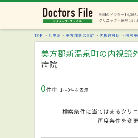
全国のドクター14,36
クリニック・病院 156,
TOP
兵庫県
美方郡新温泉町
内視鏡外科
明日予
美方郡新温泉町の内視鏡
病院
0
件中
1〜0件を表示
検索条件に当てはまるクリ
再度条件を変