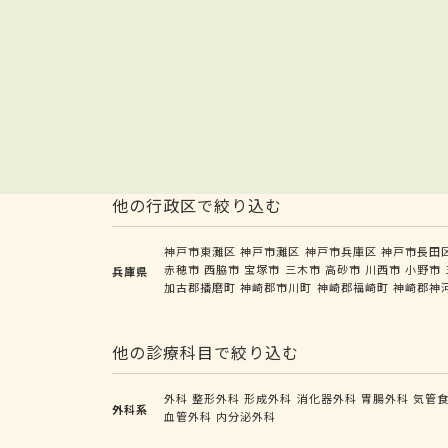
他の行政区で絞り込む
神戸市東灘区
神戸市灘区
神戸市兵庫区
神戸市長田
赤穂市
西脇市
宝塚市
三木市
高砂市
川西市
小野市
兵庫県
加古郡播磨町
神崎郡市川町
神崎郡福崎町
神崎郡神
他の診療科目で絞り込む
外科
整形外科
形成外科
消化器外科
胃腸外科
気管
外科系
血管外科
内分泌外科