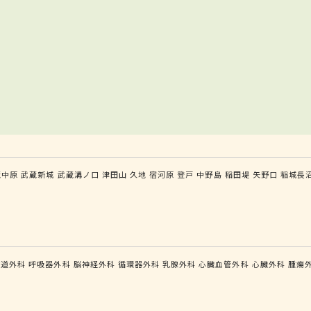
蔵中原
武蔵新城
武蔵溝ノ口
津田山
久地
宿河原
登戸
中野島
稲田堤
矢野口
稲城長
食道外科
呼吸器外科
脳神経外科
循環器外科
乳腺外科
心臓血管外科
心臓外科
腫瘍