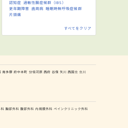
認知症
過敏性腸症候群（IBS）
更年期障害
歯周病
睡眠時無呼吸症候群
片頭痛
すべてをクリア
沼
南多摩
府中本町
分倍河原
西府
谷保
矢川
西国立
立川
外科
胸部外科
腹部外科
内視鏡外科
ペインクリニック外科