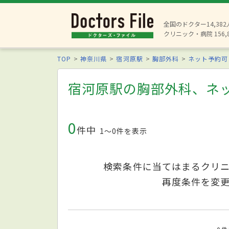
全国のドクター14,38
クリニック・病院 156,
TOP
神奈川県
宿河原駅
胸部外科
ネット予約可
宿河原駅の胸部外科、ネ
0
件中
1〜0件を表示
検索条件に当てはまるクリ
再度条件を変