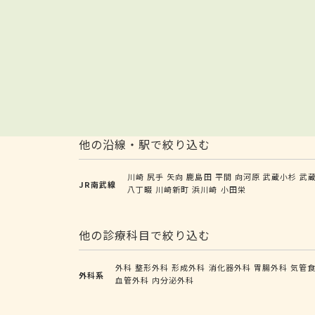
他の沿線・駅で絞り込む
川崎
尻手
矢向
鹿島田
平間
向河原
武蔵小杉
武
JR南武線
八丁畷
川崎新町
浜川崎
小田栄
他の診療科目で絞り込む
外科
整形外科
形成外科
消化器外科
胃腸外科
気管
外科系
血管外科
内分泌外科