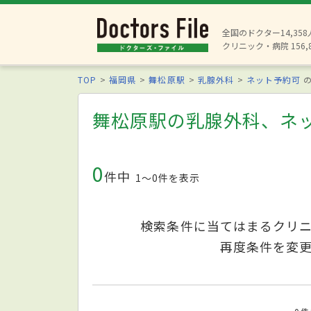
全国のドクター14,35
クリニック・病院 156,
TOP
福岡県
舞松原駅
乳腺外科
ネット予約可
の
舞松原駅の乳腺外科、ネ
0
件中
1〜0件を表示
検索条件に当てはまるクリ
再度条件を変