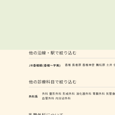
他の沿線・駅で絞り込む
香椎
長者原
香椎神宮
舞松原
土井
JR香椎線(香椎～宇美)
他の診療科目で絞り込む
外科
整形外科
形成外科
消化器外科
胃腸外科
気管
外科系
血管外科
内分泌外科
乳腺外科について