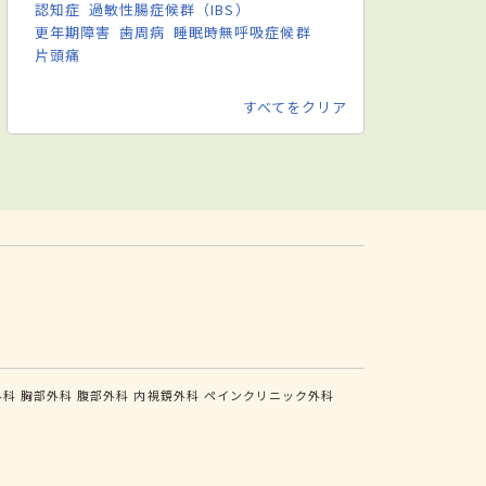
認知症
過敏性腸症候群（IBS）
更年期障害
歯周病
睡眠時無呼吸症候群
片頭痛
すべてをクリア
外科
胸部外科
腹部外科
内視鏡外科
ペインクリニック外科