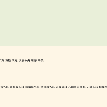
伊賀
酒殿
須恵
須恵中央
新原
宇美
食道外科
呼吸器外科
脳神経外科
循環器外科
乳腺外科
心臓血管外科
心臓外科
腫瘍