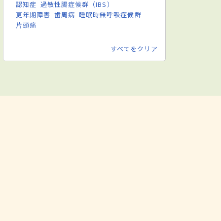
認知症
過敏性腸症候群（IBS）
更年期障害
歯周病
睡眠時無呼吸症候群
片頭痛
すべてをクリア