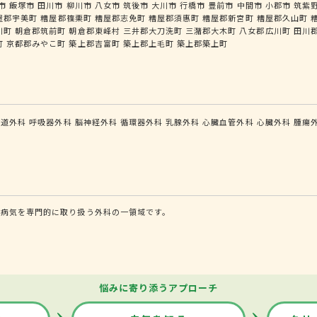
市
飯塚市
田川市
柳川市
八女市
筑後市
大川市
行橋市
豊前市
中間市
小郡市
筑紫
屋郡宇美町
糟屋郡篠栗町
糟屋郡志免町
糟屋郡須惠町
糟屋郡新宮町
糟屋郡久山町
川町
朝倉郡筑前町
朝倉郡東峰村
三井郡大刀洗町
三潴郡大木町
八女郡広川町
田川
町
京都郡みやこ町
築上郡吉富町
築上郡上毛町
築上郡築上町
食道外科
呼吸器外科
脳神経外科
循環器外科
乳腺外科
心臓血管外科
心臓外科
腫瘍
る病気を専門的に取り扱う外科の一領域です。
悩みに寄り添うアプローチ