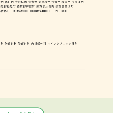
野市
春日市
大野城市
宗像市
太宰府市
古賀市
福津市
うきは市
糟屋郡粕屋町
遠賀郡芦屋町
遠賀郡水巻町
遠賀郡岡垣町
郡香春町
田川郡添田町
田川郡糸田町
田川郡川崎町
外科
胸部外科
腹部外科
内視鏡外科
ペインクリニック外科