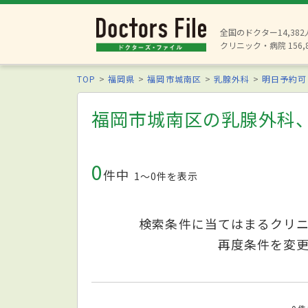
全国のドクター14,38
クリニック・病院 156,
TOP
福岡県
福岡市城南区
乳腺外科
明日予約可
福岡市城南区の乳腺外科
0
件中
1〜0件を表示
検索条件に当てはまるクリ
再度条件を変