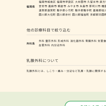
福岡市城南区
福岡市早良区
大牟田市
久留米市
直方
宮若市
嘉麻市
朝倉市
みやま市
糸島市
那珂川市
糟
福岡県
遠賀郡遠賀町
鞍手郡小竹町
鞍手郡鞍手町
嘉穂郡桂
田川郡大任町
田川郡赤村
田川郡福智町
京都郡苅田
他の診療科目で絞り込む
外科
整形外科
形成外科
消化器外科
胃腸外科
気管
外科系
血管外科
内分泌外科
乳腺外科について
乳腺外科とは、しこり・痛み・分泌など乳房・乳腺に関係す