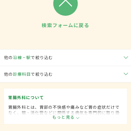
検索フォームに戻る
他の
沿線・駅
で絞り込む
他の
診療科目
で絞り込む
胃腸外科について
胃腸外科とは、胃部の不快感や痛みなど胃の症状だけで
なく、腸・消化管などに関係する病気を専門的に取り扱
もっと見る
う外科の一領域です。平成20年4月の制度改正前は、胃
腸科と呼ばれていました。