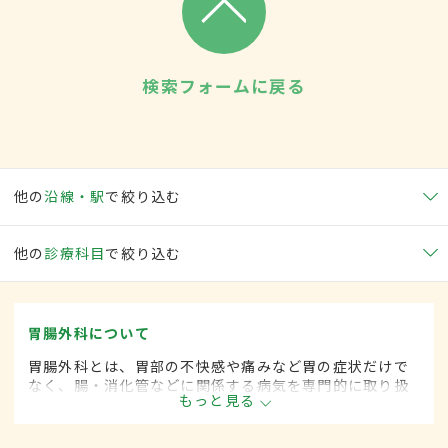
検索フォームに戻る
他の
沿線・駅
で絞り込む
他の
診療科目
で絞り込む
胃腸外科について
胃腸外科とは、胃部の不快感や痛みなど胃の症状だけで
なく、腸・消化管などに関係する病気を専門的に取り扱
もっと見る
う外科の一領域です。平成20年4月の制度改正前は、胃
腸科と呼ばれていました。