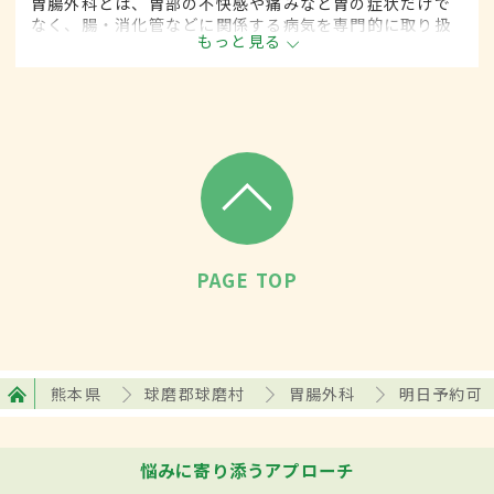
胃腸外科とは、胃部の不快感や痛みなど胃の症状だけで
なく、腸・消化管などに関係する病気を専門的に取り扱
もっと見る
う外科の一領域です。平成20年4月の制度改正前は、胃
腸科と呼ばれていました。
PAGE TOP
熊本県
球磨郡球磨村
胃腸外科
明日予約可
悩みに寄り添うアプローチ