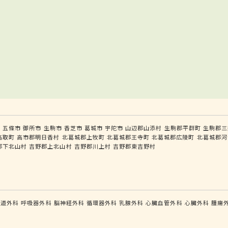
市
五條市
御所市
生駒市
香芝市
葛城市
宇陀市
山辺郡山添村
生駒郡平群町
生駒郡三
高取町
高市郡明日香村
北葛城郡上牧町
北葛城郡王寺町
北葛城郡広陵町
北葛城郡河
郡下北山村
吉野郡上北山村
吉野郡川上村
吉野郡東吉野村
食道外科
呼吸器外科
脳神経外科
循環器外科
乳腺外科
心臓血管外科
心臓外科
腫瘍