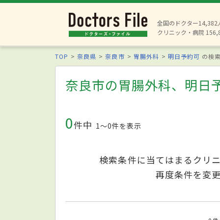
全国のドクター14,38
クリニック・病院 156,
TOP
奈良県
奈良市
胃腸外科
明日予約可
の検
奈良市の胃腸外科、明日
0
件中
1〜0件を表示
検索条件に当てはまるクリ
再度条件を変