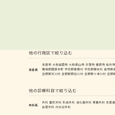
他の行政区で絞り込む
奈良市
大和高田市
大和郡山市
天理市
橿原市
桜井
磯城郡田原本町
宇陀郡曽爾村
宇陀郡御杖村
高市郡
奈良県
吉野郡天川村
吉野郡野迫川村
吉野郡十津川村
吉野
他の診療科目で絞り込む
外科
整形外科
形成外科
消化器外科
胃腸外科
気管
外科系
血管外科
内分泌外科