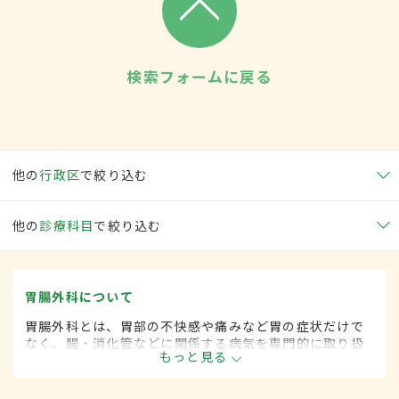
検索フォームに戻る
他の
行政区
で絞り込む
他の
診療科目
で絞り込む
胃腸外科について
胃腸外科とは、胃部の不快感や痛みなど胃の症状だけで
なく、腸・消化管などに関係する病気を専門的に取り扱
もっと見る
う外科の一領域です。平成20年4月の制度改正前は、胃
腸科と呼ばれていました。