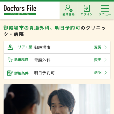
会員登録
ログイン
メニュー
御殿場市の胃腸外科、明日予約可
のクリニッ
ク・病院
御殿場市
変更
エリア・駅
診療科目
胃腸外科
変更
明日予約可
選択
詳細条件