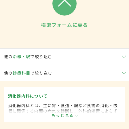
検索フォームに戻る
他の
沿線・駅
で絞り込む
他の
診療科目
で絞り込む
消化器内科について
消化器内科とは、主に胃・食道・腸など食物の消化・吸
収に関係する内臓の病気を診断し、外科的処置によらず
もっと見る
に治療する内科の一領域です。平成20年4月の制度改正
前は、消化器科と呼ばれていました。