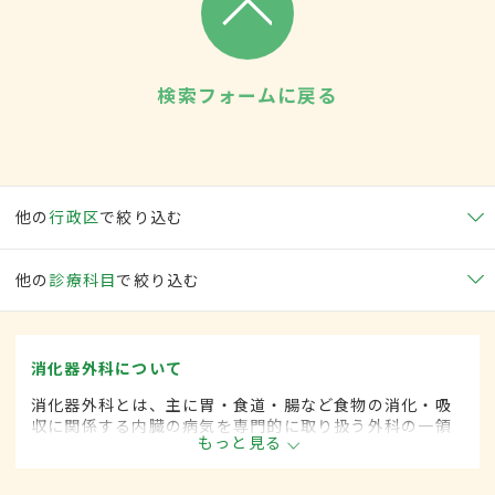
検索フォームに戻る
他の
行政区
で絞り込む
他の
診療科目
で絞り込む
消化器外科について
消化器外科とは、主に胃・食道・腸など食物の消化・吸
収に関係する内臓の病気を専門的に取り扱う外科の一領
もっと見る
域です。平成20年4月の制度改正前は、消化器科と呼ば
れていました。