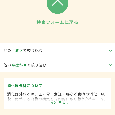
検索フォームに戻る
他の
行政区
で絞り込む
他の
診療科目
で絞り込む
消化器外科について
消化器外科とは、主に胃・食道・腸など食物の消化・吸
収に関係する内臓の病気を専門的に取り扱う外科の一領
もっと見る
域です。平成20年4月の制度改正前は、消化器科と呼ば
れていました。