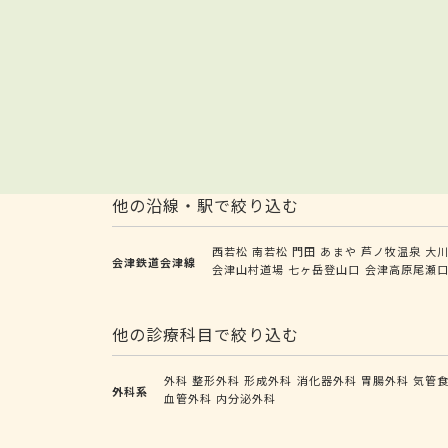
他の沿線・駅で絞り込む
西若松
南若松
門田
あまや
芦ノ牧温泉
大
会津鉄道会津線
会津山村道場
七ヶ岳登山口
会津高原尾瀬
他の診療科目で絞り込む
外科
整形外科
形成外科
消化器外科
胃腸外科
気管
外科系
血管外科
内分泌外科