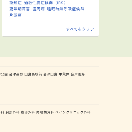
認知症
過敏性腸症候群（IBS）
更年期障害
歯周病
睡眠時無呼吸症候群
片頭痛
すべてをクリア
鱒公園
会津長野
田島高校前
会津田島
中荒井
会津荒海
外科
胸部外科
腹部外科
内視鏡外科
ペインクリニック外科