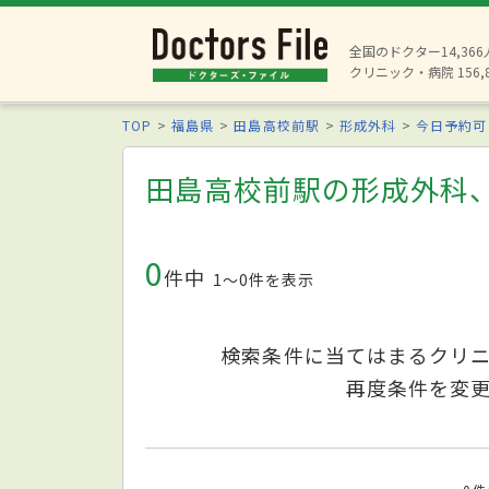
全国のドクター14,36
クリニック・病院 156,
TOP
福島県
田島高校前駅
形成外科
今日予約可
田島高校前駅の形成外科
0
件中
1〜0件を表示
検索条件に当てはまるクリ
再度条件を変