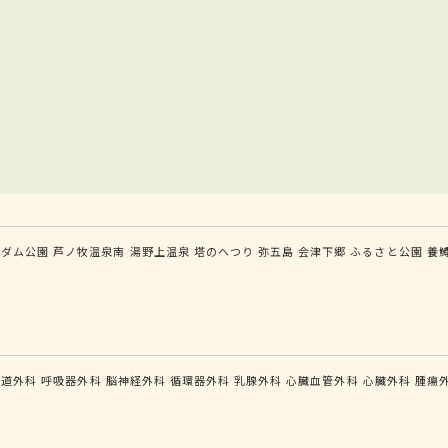
川ダム公園
芦ノ牧温泉南
湯野上温泉
塔のへつり
弥五島
会津下郷
ふるさと公園
養
口
食道外科
呼吸器外科
脳神経外科
循環器外科
乳腺外科
心臓血管外科
心臓外科
腫瘍