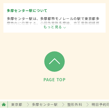
多摩センター駅について
多摩センター駅は、多摩都市モノレールの駅で東京都多
摩市内に位置する。小田急電鉄多摩線、京王電鉄相模原
もっと見る
線が乗り入れる多摩ニュータウンの中心地区。駅前には
大型商業施設や行政施設も建ち、周辺エリアには大学が
多数立地している。
PAGE TOP
東京都
多摩センター駅
整形外科
明日予約