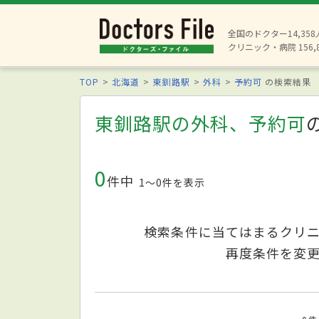
全国のドクター14,35
クリニック・病院 156,
TOP
北海道
東釧路駅
外科
予約可
の検索結果
東釧路駅の外科、予約可
0
件中
1〜0件を表示
検索条件に当てはまるクリ
再度条件を変