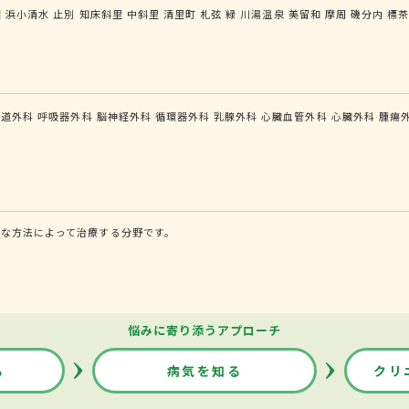
園
浜小清水
止別
知床斜里
中斜里
清里町
札弦
緑
川湯温泉
美留和
摩周
磯分内
標
食道外科
呼吸器外科
脳神経外科
循環器外科
乳腺外科
心臓血管外科
心臓外科
腫瘍
な方法によって治療する分野です。
悩みに寄り添うアプローチ
る
病気を知る
クリ