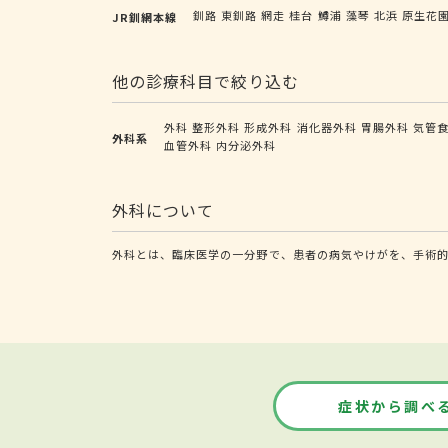
釧路
東釧路
網走
桂台
鱒浦
藻琴
北浜
原生花
JR釧網本線
他の診療科目で絞り込む
外科
整形外科
形成外科
消化器外科
胃腸外科
気管
外科系
血管外科
内分泌外科
外科について
外科とは、臨床医学の一分野で、患者の病気やけがを、手術的
症状から調べ