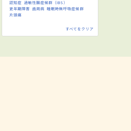
認知症
過敏性腸症候群（IBS）
更年期障害
歯周病
睡眠時無呼吸症候群
片頭痛
すべてをクリア