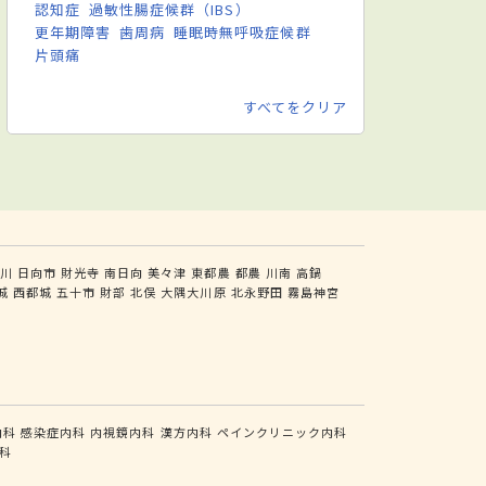
認知症
過敏性腸症候群（IBS）
更年期障害
歯周病
睡眠時無呼吸症候群
片頭痛
すべてをクリア
川
日向市
財光寺
南日向
美々津
東都農
都農
川南
高鍋
城
西都城
五十市
財部
北俣
大隅大川原
北永野田
霧島神宮
内科
感染症内科
内視鏡内科
漢方内科
ペインクリニック内科
科