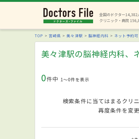
全国のドクター14,38
クリニック・病院 156,
TOP
宮崎県
美々津駅
脳神経内科
ネット予約可
美々津駅の脳神経内科、
0
件中
1〜0件を表示
検索条件に当てはまるクリ
再度条件を変