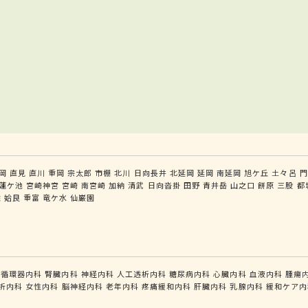
岡
直見
直川
重岡
宗太郎
市棚
北川
日向長井
北延岡
延岡
南延岡
旭ケ丘
土々呂
門
蓮ケ池
宮崎神宮
宮崎
南宮崎
加納
清武
日向沓掛
田野
青井岳
山之口
餅原
三股
都
佐
姶良
重富
竜ケ水
仙巌園
循環器内科
腎臓内科
神経内科
人工透析内科
糖尿病内科
心臓内科
血液内科
腫瘍
析内科
女性内科
脳神経内科
老年内科
疼痛緩和内科
肝臓内科
乳腺内科
緩和ケア内