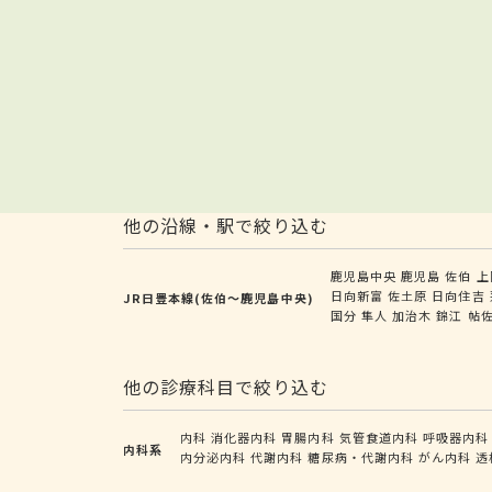
他の沿線・駅で絞り込む
鹿児島中央
鹿児島
佐伯
上
日向新富
佐土原
日向住吉
JR日豊本線(佐伯～鹿児島中央)
国分
隼人
加治木
錦江
帖
他の診療科目で絞り込む
内科
消化器内科
胃腸内科
気管食道内科
呼吸器内科
内科系
内分泌内科
代謝内科
糖尿病・代謝内科
がん内科
透