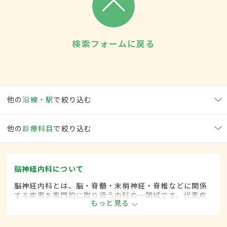
検索フォームに戻る
他の
沿線・駅
で絞り込む
他の
診療科目
で絞り込む
脳神経内科について
脳神経内科とは、脳・脊髄・末梢神経・脊椎などに関係
する疾患を専門的に取り扱う内科の一領域です。代表疾
もっと見る
患として、脳卒中や各種神経変性疾患(パーキンソン病、
筋萎縮性側索硬化など)、脊髄と末梢神経の疾患、てんか
んや頭痛、めまいがあります。