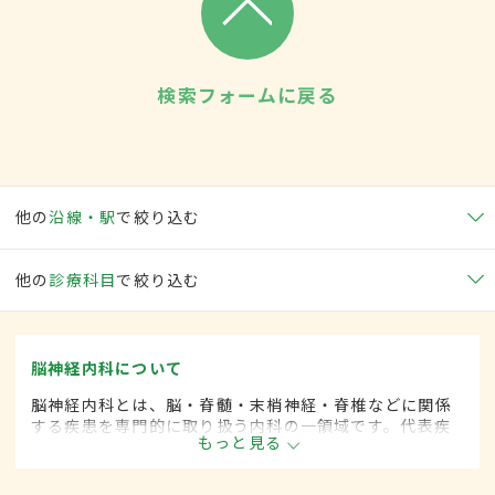
検索フォームに戻る
他の
沿線・駅
で絞り込む
他の
診療科目
で絞り込む
脳神経内科について
脳神経内科とは、脳・脊髄・末梢神経・脊椎などに関係
する疾患を専門的に取り扱う内科の一領域です。代表疾
もっと見る
患として、脳卒中や各種神経変性疾患(パーキンソン病、
筋萎縮性側索硬化など)、脊髄と末梢神経の疾患、てんか
んや頭痛、めまいがあります。