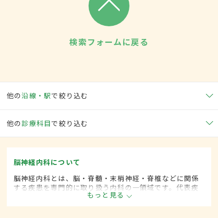
検索フォームに戻る
他の
沿線・駅
で絞り込む
他の
診療科目
で絞り込む
脳神経内科について
脳神経内科とは、脳・脊髄・末梢神経・脊椎などに関係
する疾患を専門的に取り扱う内科の一領域です。代表疾
もっと見る
患として、脳卒中や各種神経変性疾患(パーキンソン病、
筋萎縮性側索硬化など)、脊髄と末梢神経の疾患、てんか
んや頭痛、めまいがあります。