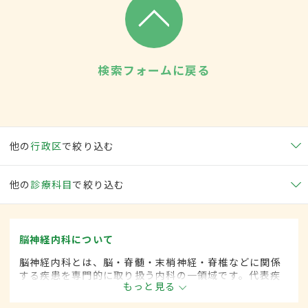
検索フォームに戻る
他の
行政区
で絞り込む
他の
診療科目
で絞り込む
脳神経内科について
脳神経内科とは、脳・脊髄・末梢神経・脊椎などに関係
する疾患を専門的に取り扱う内科の一領域です。代表疾
もっと見る
患として、脳卒中や各種神経変性疾患(パーキンソン病、
筋萎縮性側索硬化など)、脊髄と末梢神経の疾患、てんか