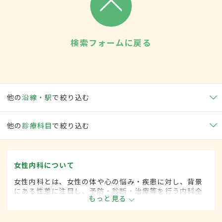
検索フォームに戻る
他の
沿線・駅
で絞り込む
他の
診療科目
で絞り込む
女性内科について
女性内科とは、女性の体や心の悩み・疾患に対し、背景
にある性差に注目し、予防・診断・治療等を行う内科全
もっと見る
般領域です。ライフスタイルが多様化する中、女性の健
康をトータルサポートし、必要に応じて連携医療機関へ
の紹介も行っています。