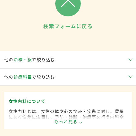
検索フォームに戻る
他の
沿線・駅
で絞り込む
他の
診療科目
で絞り込む
女性内科について
女性内科とは、女性の体や心の悩み・疾患に対し、背景
にある性差に注目し、予防・診断・治療等を行う内科全
もっと見る
般領域です。ライフスタイルが多様化する中、女性の健
康をトータルサポートし、必要に応じて連携医療機関へ
の紹介も行っています。