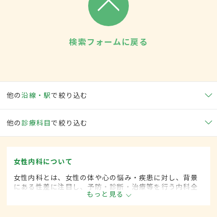
検索フォームに戻る
他の
沿線・駅
で絞り込む
他の
診療科目
で絞り込む
女性内科について
女性内科とは、女性の体や心の悩み・疾患に対し、背景
にある性差に注目し、予防・診断・治療等を行う内科全
もっと見る
般領域です。ライフスタイルが多様化する中、女性の健
康をトータルサポートし、必要に応じて連携医療機関へ
の紹介も行っています。